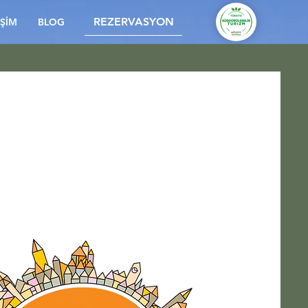
REZERVASYON
İŞİM
BLOG