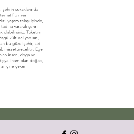
, şehrin sokaklarında
ternatif bir yer
Hızlı yaşam telaşı içinde,
e tadına vararak şehri
 olabilirsiniz. Tüketim
zgü kültürel yapısını,
an bu güzel şehir, sizi
bi hissettirecektir. Ege
olan insan, doğa ve
tçıya ilham olan doğası,
zi içine çeker.