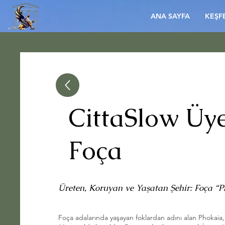
ANA SAYFA
KEŞF
CittaSlow Üye
Foça
Üreten, Koruyan ve Yaşatan Şehir: Foça “
Foça adalarında yaşayan foklardan adını alan Phokaia,