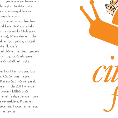
nın yerleşim yerlerinden
amıştır. Tarihte usta
ki gelişmişlikleri ve
 sayıda koloni
ğu önemli kolonilerden
anakkale Boğazı’ndaki
mna (şimdiki Molvyos);
rsika); Massalia -şimdiki
alılar İyonya’da, doğal
hte ilk defa
arihsel dönemlerden geçen
olmuş, coğrafi işaretli
ğa öncülük etmiştir.
alıkçılıktan oluşur. Bu
mi, küçük baş hayvan
a Karası üzümü ve şarabı
psamında 2011 yılında
tronomi kültürünü
emli faaliyetlerden biri
a yemekleri, Kuzu etli
akarna, Foça Tarhanası,
 ile tekrar