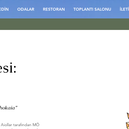
EDİN
ODALAR
RESTORAN
TOPLANTI SALONU
İLET
si:
Phokaia”
 Aiollar tarafından MÖ