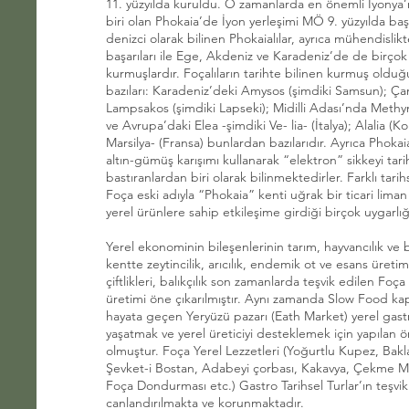
11. yüzyılda kuruldu. O zamanlarda en önemli İyonya’
biri olan Phokaia’de İyon yerleşimi MÖ 9. yüzyılda başl
denizci olarak bilinen Phokaialılar, ayrıca mühendislikte
başarıları ile Ege, Akdeniz ve Karadeniz’de de birçok
kurmuşlardır. Foçalıların tarihte bilinen kurmuş oldu
bazıları: Karadeniz’deki Amysos (şimdiki Samsun); Ç
Lampsakos (şimdiki Lapseki); Midilli Adası’nda Methy
ve Avrupa’daki Elea -şimdiki Ve- lia- (İtalya); Alalia (Ko
Marsilya- (Fransa) bunlardan bazılarıdır. Ayrıca Phokai
altın-gümüş karışımı kullanarak “elektron” sikkeyi tari
bastıranlardan biri olarak bilinmektedirler. Farklı t
Foça eski adıyla “Phokaia” kenti uğrak bir ticari liman 
yerel ürünlere sahip etkileşime girdiği birçok uygarlı
Yerel ekonominin bileşenlerinin tarım, hayvancılık ve b
kentte zeytincilik, arıcılık, endemik ot ve esans üreti
çiftlikleri, balıkçılık son zamanlarda teşvik edilen Foç
üretimi öne çıkarılmıştır. Aynı zamanda Slow Food ka
hayata geçen Yeryüzü pazarı (Eath Market) yerel gas
yaşatmak ve yerel üreticiyi desteklemek için yapılan ön
olmuştur. Foça Yerel Lezzetleri (Yoğurtlu Kupez, Bakl
Şevket-i Bostan, Adabeyi çorbası, Kakavya, Çekme M
Foça Dondurması etc.) Gastro Tarihsel Turlar’ın teşviki
canlandırılmakta ve korunmaktadır.