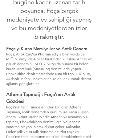
bugüne kadar uzanan tarih
boyunca, Foça birçok
medeniyete ev sahipliği yapmış
ve bu medeniyetlerden izler
bırakmıştır.
Foça'yı Kuran Marsilyalılar ve Antik Dönem
Foça, Antik Çağ'da Phokaia adıyla biliniyordu ve
M.Ö. 9. yüzyılda Aioller tarafından kuruldu. Ancak en
parlak dönemini, M.Ö. 7. yüzyılda burada bir koloni
kuran Marsilyalı (Massaliot) denizcilerle yaşadı.
Phokaialılar, deniz ticaretinde usta bir topluluk olup,
Akdeniz'in farklı noktalarına koloniler kurarak ticaret
ağlarını genişlettiler.
Athena Tapınağı: Foça'nın Antik
Gözdesi
Foça'nın tarihi simgelerinden biri olan Athena
Tapınağı, antik dönemden günümüze kadar ulaşan
önemli kalıntılardan biridir. Athena'ya adanmış bu
tapınak, Phokaialıların denizciliğini ve inancını
yansıtan bir yapı olarak dikkat çeker. Kalıntılar,
Helenistik ve Arkaik döneme ait izler taşır ve
Foça'nın tarihi mirasının en güzel örneklerinden biri