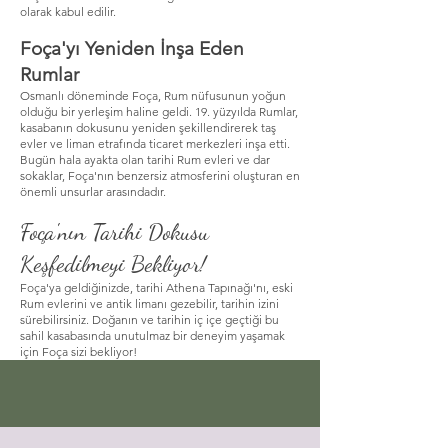
olarak kabul edilir.
Foça'yı Yeniden İnşa Eden
Rumlar
Osmanlı döneminde Foça, Rum nüfusunun yoğun
olduğu bir yerleşim haline geldi. 19. yüzyılda Rumlar,
kasabanın dokusunu yeniden şekillendirerek taş
evler ve liman etrafında ticaret merkezleri inşa etti.
Bugün hala ayakta olan tarihi Rum evleri ve dar
sokaklar, Foça'nın benzersiz atmosferini oluşturan en
önemli unsurlar arasındadır.
Foça'nın Tarihi Dokusu
Keşfedilmeyi Bekliyor!
Foça'ya geldiğinizde, tarihi Athena Tapınağı'nı, eski
Rum evlerini ve antik limanı gezebilir, tarihin izini
sürebilirsiniz. Doğanın ve tarihin iç içe geçtiği bu
sahil kasabasında unutulmaz bir deneyim yaşamak
için Foça sizi bekliyor!