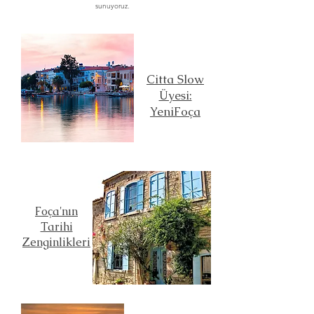
sunuyoruz.
Citta Slow
Üyesi:
YeniFoça
Foça'nın
Tarihi
Zenginlikleri