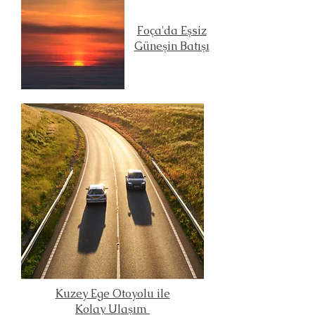
Foça'da Eşsiz
Güneşin Batışı
Kuzey Ege Otoyolu ile
Kolay Ulaşım