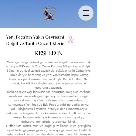
&
Yeni Foça'nın Yakın Çevresini
Doğal ve Tarihi Güzelliklerini
KEŞFEDİN
Yenifoça, zengin arkeolojik, mimari ve doğal mirasını korumak
amacıyla 1990 yılında Özel Çevre Koruma Bölgesi ilan edilmiştir.
Bölgenin bu özel statüsü sayesinde, sokakları tarihi Osmanlı ve
Rum evleriyle bezenmiş ve yeni yapılaşmalara kapalı kalmış,
böylece eşsiz dokusunu koruyabilmiştir. Biz de Griffon Otel
olarak, bu köklü ve özgün geçmişin bir parçası olmanın
gururunu yaşıyoruz.
Tarihi bir zeytinyağı fabrikasından dönüştürülmüş olan otelimiz,
misafirlerimize adeta geçmişe bir yolculuk sunarken, doğal
çevreyi korumaya özen gösteren bir hizmet anlayışı
sunmaktadır. Yenifoça ve Eski Foça’yı birbirine bağlayan kıyı
yolu, olağanüstü koyları ve etkileyici deniz manzaralarıyla
ünlüdür. Bu bölgenin kuzey kesimleri, endemik bitki örtüsü ve
zengin faunası nedeniyle koruma altına alınmış olup,
doğaseverlerin gözde rotalarından biridir.
Griffon Otel olarak, tarihi ve doğal güzelliklerin iç içe geçtiği bu
topraklarda, geçmişle geleceği bir araya getiriyor; sürdürülebilir
turizme olan inancımızla misafirlerimize unutulmaz bir deneyim